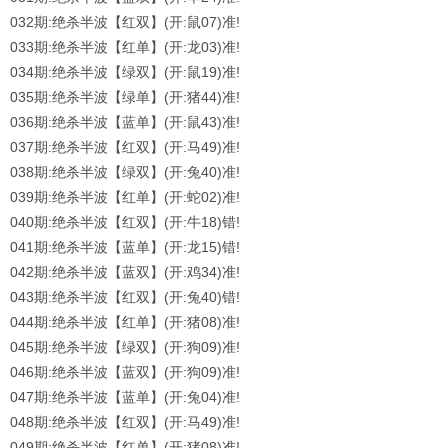
032期:绝杀半波【红双
】(开:鼠07)准!
033期:绝杀半波【红单
】(开:龙03)准!
034期:绝杀半波【绿双
】(开:鼠19)准!
035期:绝杀半波【绿单
】(开:猪44)准!
036期:绝杀半波【蓝单
】(开:鼠43)准!
037期:绝杀半波【红双
】(开:马49)准!
038期:绝杀半波【绿双
】(开:兔40)准!
039期:绝杀半波【红单
】(开:蛇02)准!
040期:绝杀半波【
红双
】(开:牛18)错!
041期:绝杀半波【蓝单
】(开:龙15)错!
042期:绝杀半波【蓝双
】(开:鸡34)准!
043期:绝杀半波【红双
】(开:兔40)错!
044期:绝杀半波【红单
】(开:猪08)准!
045期:绝杀半波【绿双
】(开:狗09)准!
046期:绝杀半波【蓝双
】(开:狗09)准!
047期:绝杀半波【蓝单
】(开:兔04)准!
048期:绝杀半波【
红双
】(开:马49)准!
049期:绝杀半波【红单
】(开:猪08)准!