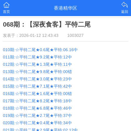
香港精华区
首页
返回
068期：【深夜食客】平特二尾
发表于：2026-01-12 12:43:43
1003027
010期:☆平特二尾★0.6尾★平特:06.16中
011期:☆平特二尾★9.2尾★平特:12中
012期:☆平特二尾★1.3尾★平特:11中
013期:☆平特二尾★9.8尾★平特:00错
014期:☆平特二尾★3.0尾★平特:23中
015期:☆平特二尾★7.1尾★平特:42中
016期:☆平特二尾★1.6尾★平特:00错
017期:☆平特二尾★8.2尾★平特:18中
018期:☆平特二尾★6.8尾★平特:46中
019期:☆平特二尾★2.7尾★平特:37中
020期:☆平特二尾★0.4尾★平特:34中
021期:☆平特二尾★2.9尾★平特:02.12中